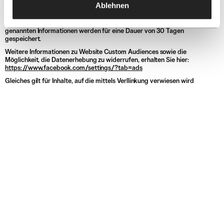
Ablehnen
Hashing-Verfahren werden jedoch die personenbezogenen Daten
in Prüfsummen umgewandelt. Eine Rückverfolgung auf die
Identität des Facebook Nutzers ist somit nicht möglich. Die
genannten Informationen werden für eine Dauer von 30 Tagen
gespeichert.
Weitere Informationen zu Website Custom Audiences sowie die
Möglichkeit, die Datenerhebung zu widerrufen, erhalten Sie hier:
https://www.facebook.com/settings/?tab=ads
Gleiches gilt für Inhalte, auf die mittels Verllinkung verwiesen wird