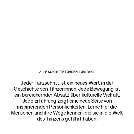
 AUF DICH ZU
ALLE SCHRITTE FÜHREN ZUM TANZ
Jeder Tanzschritt ist ein neues Wort in der
Geschichte von Tänzer:innen. Jede Bewegung ist
ein bereichernder Absatz über kulturelle Vielfalt.
Jede Erfahrung zeigt eine neue Seite von
inspirierenden Persönlichkeiten. Lerne hier die
Menschen und ihre Wege kennen, die sie in die Welt
des Tanzens geführt haben.